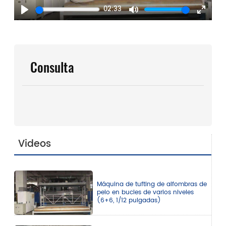
02:33
Play
Mute
Enter
fullscr
Consulta
Videos
Máquina de tufting de alfombras de
pelo en bucles de varios niveles
(6+6, 1/12 pulgadas)