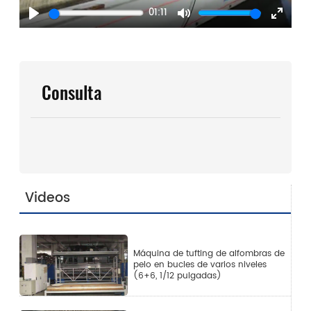
01:11
Play
Mute
Enter
fullscr
Consulta
Videos
Máquina de tufting de alfombras de
pelo en bucles de varios niveles
(6+6, 1/12 pulgadas)