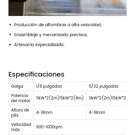
Producción de alfombras a alta velocidad;
Ensamblaje y mecanizado precisos;
Artesanía especializada;
Especificaciones
Galga
1/8 pulgadas
5/32 pulgadas
Potencia
11kW*2(2m)15kW*2(4m)
11kW*2(2m)15kW*2(4m
del motor
Altura de
4-18mm
4-18mm
pila
Velocidad
600-1000rpm
máx.